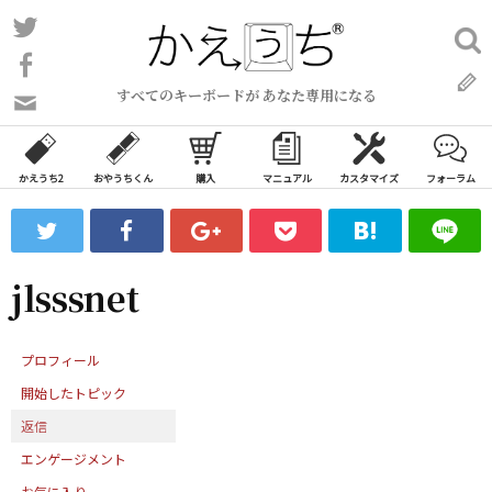
コ
Twitter
検
ン
索:
Facebook
テ
すべてのキーボードが あなた専用になる
ン
問
い
ツ
合
へ
わ
かえうち2
おやうちくん
購入
マニュアル
カスタマイズ
フォーラム
ス
せ
キ
フ
ッ
ォ
ー
プ
jlsssnet
ム
プロフィール
開始したトピック
返信
エンゲージメント
お気に入り