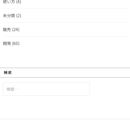
使い方
(4)
未分類
(2)
販売
(24)
開発
(60)
検索
検
索: