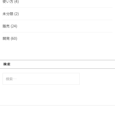
使い方
(4)
未分類
(2)
販売
(24)
開発
(60)
検索
検
索: