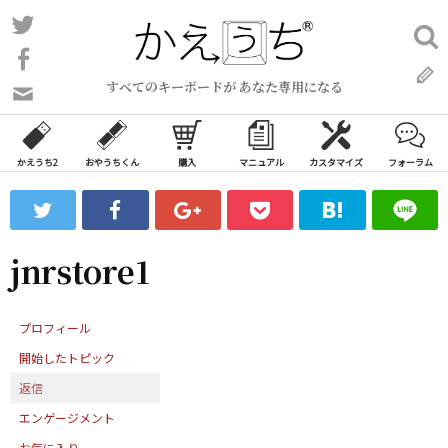
コ
Twitter
検
ン
索:
Facebook
テ
すべてのキーボードが あなた専用になる
ン
問
い
ツ
合
へ
わ
かえうち2
おやうちくん
購入
マニュアル
カスタマイズ
フォーラム
ス
せ
キ
フ
ッ
ォ
ー
プ
jnrstore1
ム
プロフィール
開始したトピック
返信
エンゲージメント
お気に入り