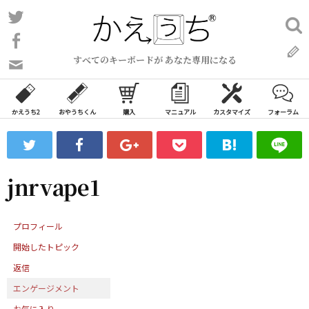
コ
Twitter
検
ン
索:
Facebook
テ
すべてのキーボードが あなた専用になる
ン
問
い
ツ
合
へ
わ
かえうち2
おやうちくん
購入
マニュアル
カスタマイズ
フォーラム
ス
せ
キ
フ
ッ
ォ
ー
プ
jnrvape1
ム
プロフィール
開始したトピック
返信
エンゲージメント
お気に入り