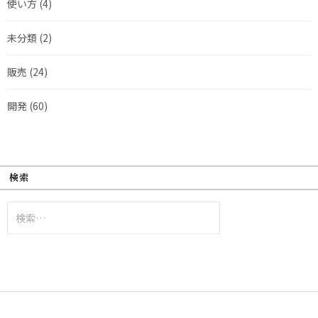
使い方
(4)
未分類
(2)
販売
(24)
開発
(60)
検索
検
索: