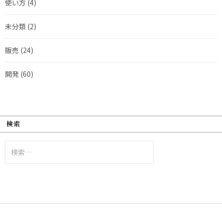
使い方
(4)
未分類
(2)
販売
(24)
開発
(60)
検索
検
索: