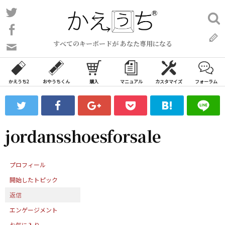
コ
Twitter
検
ン
索:
Facebook
テ
すべてのキーボードが あなた専用になる
ン
問
い
ツ
合
へ
わ
かえうち2
おやうちくん
購入
マニュアル
カスタマイズ
フォーラム
ス
せ
キ
フ
ッ
ォ
ー
プ
jordansshoesforsale
ム
プロフィール
開始したトピック
返信
エンゲージメント
お気に入り