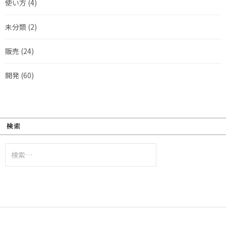
使い方
(4)
未分類
(2)
販売
(24)
開発
(60)
検索
検
索: