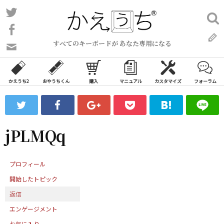
コ
Twitter
検
ン
索:
Facebook
テ
すべてのキーボードが あなた専用になる
ン
問
い
ツ
合
へ
わ
かえうち2
おやうちくん
購入
マニュアル
カスタマイズ
フォーラム
ス
せ
キ
フ
ッ
ォ
ー
プ
jPLMQq
ム
プロフィール
開始したトピック
返信
エンゲージメント
お気に入り