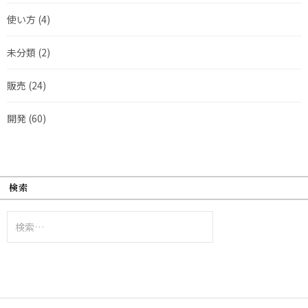
使い方
(4)
未分類
(2)
販売
(24)
開発
(60)
検索
検
索: