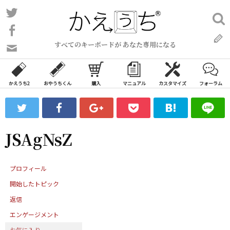
コ
Twitter
検
ン
索:
Facebook
テ
すべてのキーボードが あなた専用になる
ン
問
い
ツ
合
へ
わ
かえうち2
おやうちくん
購入
マニュアル
カスタマイズ
フォーラム
ス
せ
キ
フ
ッ
ォ
ー
プ
JSAgNsZ
ム
プロフィール
開始したトピック
返信
エンゲージメント
お気に入り