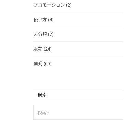
プロモーション
(2)
使い方
(4)
未分類
(2)
販売
(24)
開発
(60)
検索
検
索: