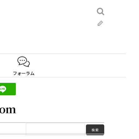
検
索:
ブ
ロ
グ
フォーラム
com