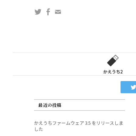
コ
Twitter
Facebook
問
ン
い
テ
合
ン
わ
ツ
せ
へ
フ
ス
ォ
キ
ー
ッ
かえうち2
ム
プ
最近の投稿
かえうちファームウェア 3.5 をリリースしま
した