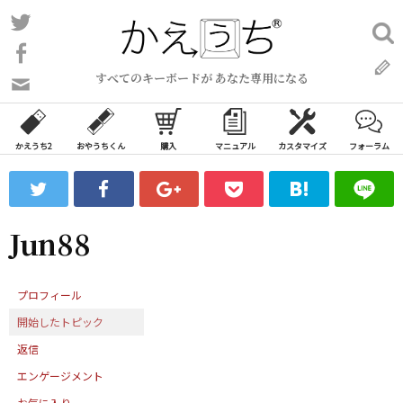
コ
Twitter
検
ン
索:
Facebook
テ
すべてのキーボードが あなた専用になる
ン
問
い
ツ
合
へ
わ
かえうち2
おやうちくん
購入
マニュアル
カスタマイズ
フォーラム
ス
せ
キ
フ
ッ
ォ
ー
プ
Jun88
ム
プロフィール
開始したトピック
返信
エンゲージメント
お気に入り