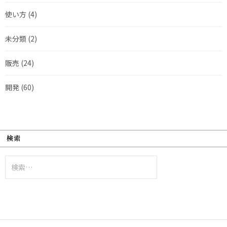
使い方
(4)
未分類
(2)
販売
(24)
開発
(60)
検索
検
索: