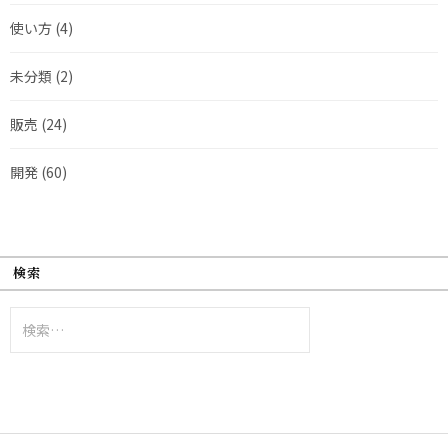
使い方
(4)
未分類
(2)
販売
(24)
開発
(60)
検索
検
索: