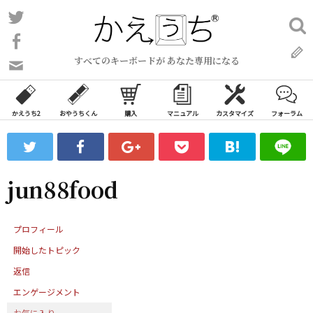
コ
Twitter
検
ン
索:
Facebook
テ
すべてのキーボードが あなた専用になる
ン
問
い
ツ
合
へ
わ
かえうち2
おやうちくん
購入
マニュアル
カスタマイズ
フォーラム
ス
せ
キ
フ
ッ
ォ
ー
プ
jun88food
ム
プロフィール
開始したトピック
返信
エンゲージメント
お気に入り