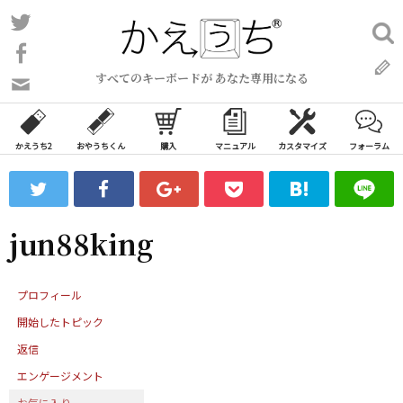
コ
Twitter
検
ン
索:
Facebook
テ
すべてのキーボードが あなた専用になる
ン
問
い
ツ
合
へ
わ
かえうち2
おやうちくん
購入
マニュアル
カスタマイズ
フォーラム
ス
せ
キ
フ
ッ
ォ
ー
プ
jun88king
ム
プロフィール
開始したトピック
返信
エンゲージメント
お気に入り