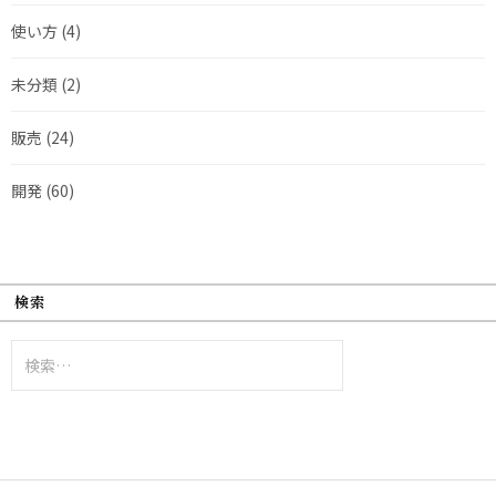
使い方
(4)
未分類
(2)
販売
(24)
開発
(60)
検索
検
索: