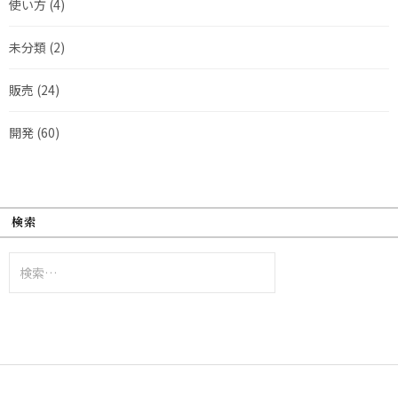
使い方
(4)
未分類
(2)
販売
(24)
開発
(60)
検索
検
索: