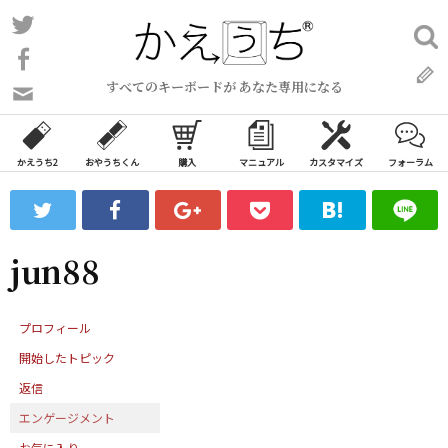
コ
Twitter
検
ン
索:
Facebook
テ
すべてのキーボードが あなた専用になる
ン
問
い
ツ
合
へ
わ
かえうち2
おやうちくん
購入
マニュアル
カスタマイズ
フォーラム
ス
せ
キ
フ
ッ
ォ
ー
プ
jun88
ム
プロフィール
開始したトピック
返信
エンゲージメント
お気に入り