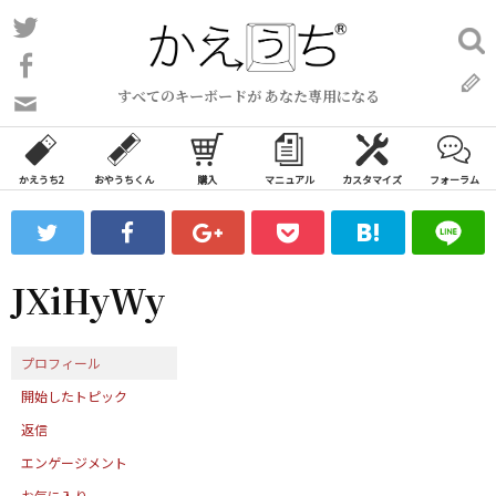
コ
Twitter
検
ン
索:
Facebook
テ
すべてのキーボードが あなた専用になる
ン
問
い
ツ
合
へ
わ
かえうち2
おやうちくん
購入
マニュアル
カスタマイズ
フォーラム
ス
せ
キ
フ
ッ
ォ
ー
プ
JXiHyWy
ム
プロフィール
開始したトピック
返信
エンゲージメント
お気に入り