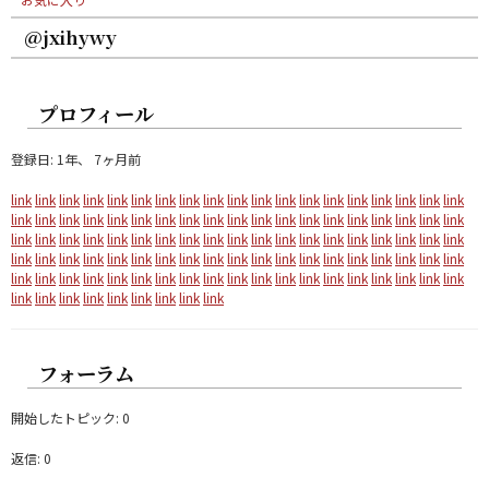
@jxihywy
プロフィール
登録日: 1年、 7ヶ月前
link
link
link
link
link
link
link
link
link
link
link
link
link
link
link
link
link
link
link
link
link
link
link
link
link
link
link
link
link
link
link
link
link
link
link
link
link
link
link
link
link
link
link
link
link
link
link
link
link
link
link
link
link
link
link
link
link
link
link
link
link
link
link
link
link
link
link
link
link
link
link
link
link
link
link
link
link
link
link
link
link
link
link
link
link
link
link
link
link
link
link
link
link
link
link
link
link
link
link
link
link
link
link
link
フォーラム
開始したトピック: 0
返信: 0