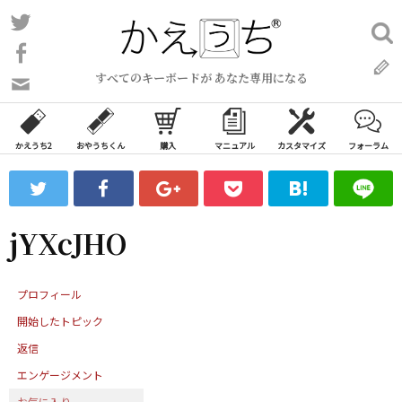
コ
Twitter
検
ン
索:
Facebook
テ
すべてのキーボードが あなた専用になる
ン
問
い
ツ
合
へ
わ
かえうち2
おやうちくん
購入
マニュアル
カスタマイズ
フォーラム
ス
せ
キ
フ
ッ
ォ
ー
プ
jYXcJHO
ム
プロフィール
開始したトピック
返信
エンゲージメント
お気に入り