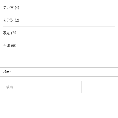
使い方
(4)
未分類
(2)
販売
(24)
開発
(60)
検索
検
索: