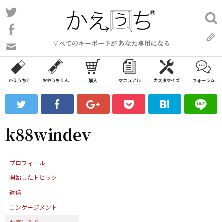
コ
Twitter
検
ン
索:
Facebook
テ
すべてのキーボードが あなた専用になる
ン
問
い
ツ
合
へ
わ
かえうち2
おやうちくん
購入
マニュアル
カスタマイズ
フォーラム
ス
せ
キ
フ
ッ
ォ
ー
プ
k88windev
ム
プロフィール
開始したトピック
返信
エンゲージメント
お気に入り