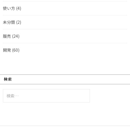
使い方
(4)
未分類
(2)
販売
(24)
開発
(60)
検索
検
索: