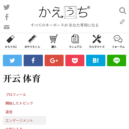
コ
Twitter
検
ン
索:
Facebook
テ
すべてのキーボードが あなた専用になる
ン
問
い
ツ
合
へ
わ
かえうち2
おやうちくん
購入
マニュアル
カスタマイズ
フォーラム
ス
せ
キ
フ
ッ
ォ
ー
プ
开云 体育
ム
プロフィール
開始したトピック
返信
エンゲージメント
お気に入り