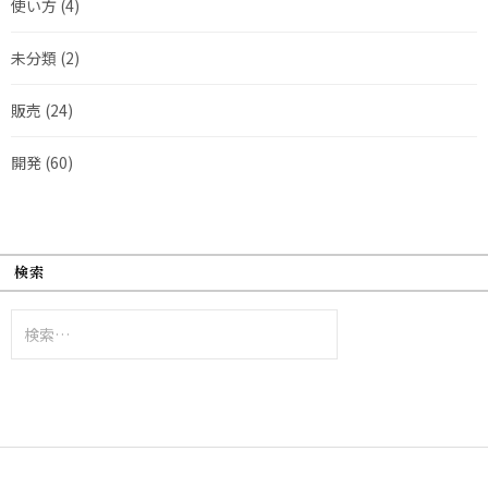
使い方
(4)
未分類
(2)
販売
(24)
開発
(60)
検索
検
索: