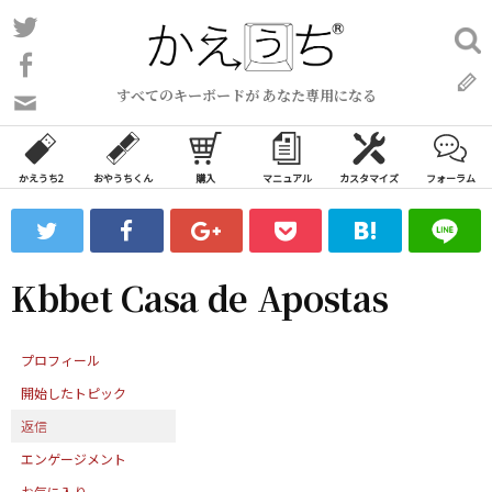
コ
Twitter
検
ン
索:
Facebook
テ
すべてのキーボードが あなた専用になる
ン
問
い
ツ
合
へ
わ
かえうち2
おやうちくん
購入
マニュアル
カスタマイズ
フォーラム
ス
せ
キ
フ
ッ
ォ
ー
プ
Kbbet Casa de Apostas
ム
プロフィール
開始したトピック
返信
エンゲージメント
お気に入り