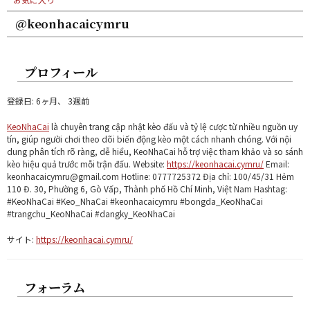
@keonhacaicymru
プロフィール
登録日: 6ヶ月、 3週前
KeoNhaCai
là chuyên trang cập nhật kèo đấu và tỷ lệ cược từ nhiều nguồn uy
tín, giúp người chơi theo dõi biến động kèo một cách nhanh chóng. Với nội
dung phân tích rõ ràng, dễ hiểu, KeoNhaCai hỗ trợ việc tham khảo và so sánh
kèo hiệu quả trước mỗi trận đấu. Website:
https://keonhacai.cymru/
Email:
keonhacaicymru@gmail.com Hotline: 0777725372 Địa chỉ: 100/45/31 Hẻm
110 Đ. 30, Phường 6, Gò Vấp, Thành phố Hồ Chí Minh, Việt Nam Hashtag:
#KeoNhaCai #Keo_NhaCai #keonhacaicymru #bongda_KeoNhaCai
#trangchu_KeoNhaCai #dangky_KeoNhaCai
サイト:
https://keonhacai.cymru/
フォーラム