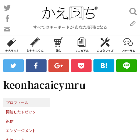
コ
Twitter
検
ン
索:
Facebook
テ
すべてのキーボードが あなた専用になる
ン
問
い
ツ
合
へ
わ
かえうち2
おやうちくん
購入
マニュアル
カスタマイズ
フォーラム
ス
せ
キ
フ
ッ
ォ
ー
プ
keonhacaicymru
ム
プロフィール
開始したトピック
返信
エンゲージメント
お気に入り