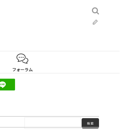
検
索:
ブ
ロ
グ
フォーラム