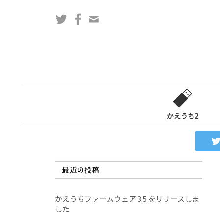
コ
Twitter
Facebook
問
ン
い
テ
合
ン
わ
ツ
せ
へ
フ
ス
ォ
キ
ー
ッ
かえうち2
ム
プ
最近の投稿
かえうちファームウェア 3.5 をリリースしま
した