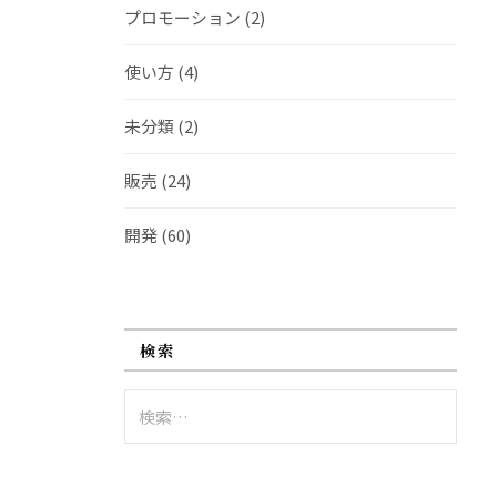
プロモーション
(2)
使い方
(4)
未分類
(2)
販売
(24)
開発
(60)
検索
検
索: