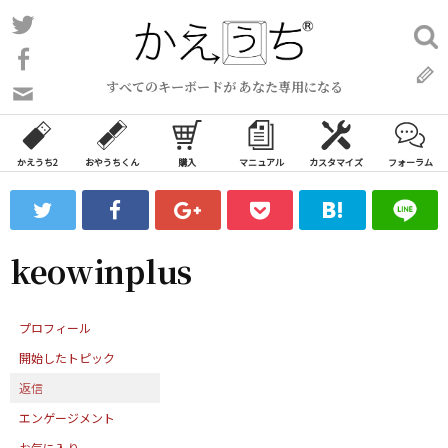
コ
Twitter
検
ン
索:
Facebook
テ
すべてのキーボードが あなた専用になる
ン
問
い
ツ
合
へ
わ
かえうち2
おやうちくん
購入
マニュアル
カスタマイズ
フォーラム
ス
せ
キ
フ
ッ
ォ
ー
プ
keowinplus
ム
プロフィール
開始したトピック
返信
エンゲージメント
お気に入り