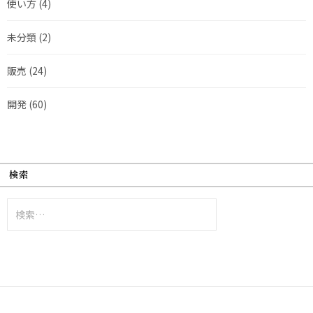
使い方
(4)
未分類
(2)
販売
(24)
開発
(60)
検索
検
索: