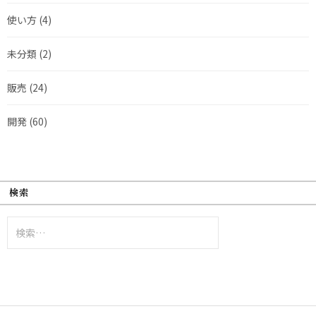
使い方
(4)
未分類
(2)
販売
(24)
開発
(60)
検索
検
索: