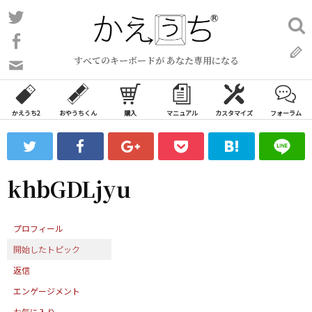
コ
Twitter
検
ン
索:
Facebook
テ
すべてのキーボードが あなた専用になる
ン
問
い
ツ
合
へ
わ
かえうち2
おやうちくん
購入
マニュアル
カスタマイズ
フォーラム
ス
せ
キ
フ
ッ
ォ
ー
プ
khbGDLjyu
ム
プロフィール
開始したトピック
返信
エンゲージメント
お気に入り