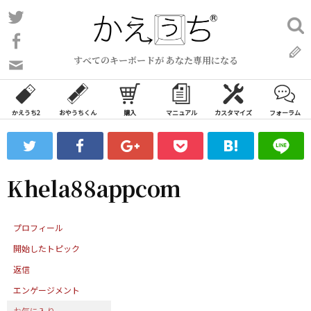
コ
Twitter
検
ン
索:
Facebook
テ
すべてのキーボードが あなた専用になる
ン
問
い
ツ
合
へ
わ
かえうち2
おやうちくん
購入
マニュアル
カスタマイズ
フォーラム
ス
せ
キ
フ
ッ
ォ
ー
プ
Khela88appcom
ム
プロフィール
開始したトピック
返信
エンゲージメント
お気に入り