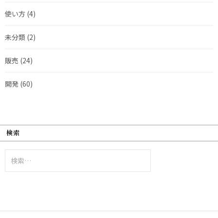
使い方
(4)
未分類
(2)
販売
(24)
開発
(60)
検索
検
索: