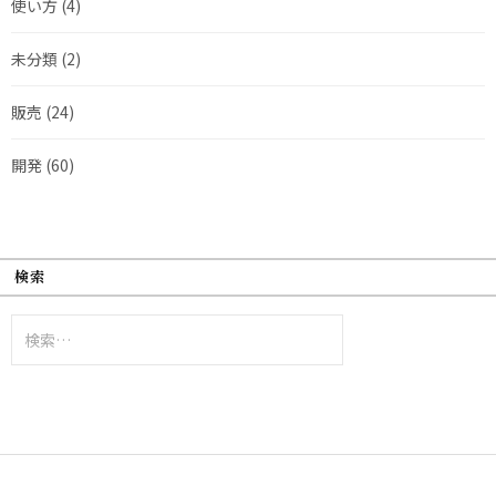
使い方
(4)
未分類
(2)
販売
(24)
開発
(60)
検索
検
索: