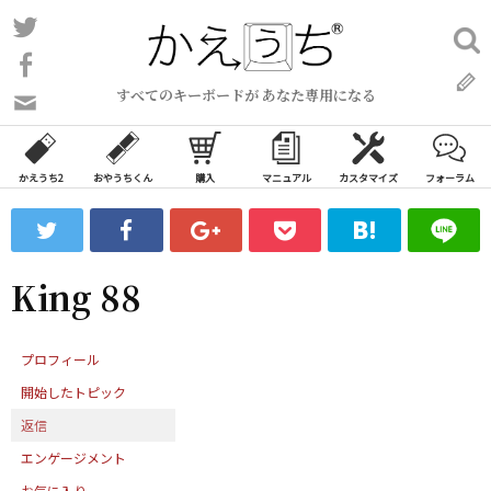
コ
Twitter
検
ン
索:
Facebook
テ
すべてのキーボードが あなた専用になる
ン
問
い
ツ
合
へ
わ
かえうち2
おやうちくん
購入
マニュアル
カスタマイズ
フォーラム
ス
せ
キ
フ
ッ
ォ
ー
プ
King 88
ム
プロフィール
開始したトピック
返信
エンゲージメント
お気に入り