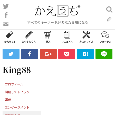
コ
Twitter
検
ン
索:
Facebook
テ
すべてのキーボードが あなた専用になる
ン
問
い
ツ
合
へ
わ
かえうち2
おやうちくん
購入
マニュアル
カスタマイズ
フォーラム
ス
せ
キ
フ
ッ
ォ
ー
プ
King88
ム
プロフィール
開始したトピック
返信
エンゲージメント
お気に入り