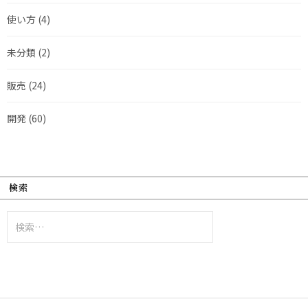
使い方
(4)
未分類
(2)
販売
(24)
開発
(60)
検索
検
索: