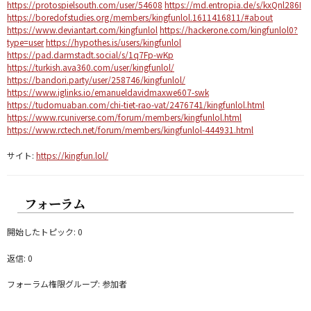
https://protospielsouth.com/user/54608
https://md.entropia.de/s/kxQnl286I
https://boredofstudies.org/members/kingfunlol.1611416811/#about
https://www.deviantart.com/kingfunlol
https://hackerone.com/kingfunlol0?
type=user
https://hypothes.is/users/kingfunlol
https://pad.darmstadt.social/s/1q7Fp-wKp
https://turkish.ava360.com/user/kingfunlol/
https://bandori.party/user/258746/kingfunlol/
https://www.iglinks.io/emanueldavidmaxwe607-swk
https://tudomuaban.com/chi-tiet-rao-vat/2476741/kingfunlol.html
https://www.rcuniverse.com/forum/members/kingfunlol.html
https://www.rctech.net/forum/members/kingfunlol-444931.html
サイト:
https://kingfun.lol/
フォーラム
開始したトピック: 0
返信: 0
フォーラム権限グループ: 参加者