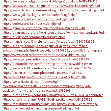
https://www.zerohedge.com/user/kj54zYgYv1U414Loq4AMPs4UkJ22
https://vc.ru/u/4588603-kingfunlol
https://www.checkli.com/kingfunlol
https://www.chichi-pui.com/users/kingfunlol/
https://taplink.cc/kingfunlol
https://www.guiafacillagos.com.br/author/kingfunlol/
https://www.horseracingnation.com/user/kingfunlol
https://codex.core77.com/users/kingfunlol
https://game155.com/home.php?mod=space&uid=258548
https://djrankings.org/profile-kingfunlol
https://writeablog.net/pkypie7gdk
https://ourairports.com/members/kingfunlol/
https://manylink.co/@kingfunlol
https://estar.jp/users/1803732808
https://supplyautonomy.com/kingfunlol.vn
https://forum.bee-
link.com/home.php?mod=space&uid=337082&do=profile&from=space
http://www.freeok.cn/home.php?mod=space&uid=6790953
https://www.yanyiku.cn/home.php?mod=space&uid=5328339
https://londonchinese.com/home.php?mod=space&uid=549670
https://www.vid419.com/home.php?mod=space&uid=3410445
https://hker2uk.com/home.php?mod=space&uid=3687372
http://www.jbt4.com/home.php?mod=space&uid=8620080
https://www.xibeiwujin.com/home.php?
mod=space&uid=2241888&do=profile&from=space
http://jade-
crack.com/home.php?mod=space&uid=1585608
https://b.cari.com.my/home.php?mod=space&uid=3236515&do=profile
http://vetstate.ru/forum/?PAGE_NAME=profile_view&UID=165806
https://mecabricks.com/user/kingfunlol
https://sarah30.com/mypage
https://michaeldalebernard.ning.com/profile/kingfunlol