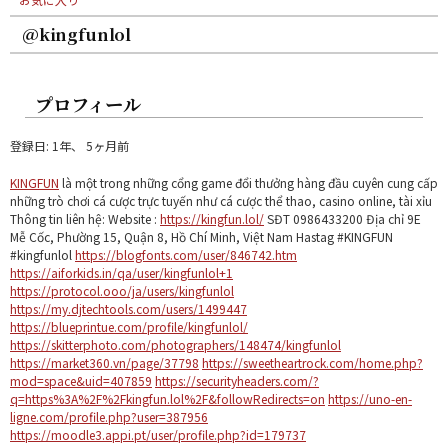
@kingfunlol
プロフィール
登録日: 1年、 5ヶ月前
KINGFUN
là một trong những cổng game đổi thưởng hàng đầu cuyên cung cấp
những trò chơi cá cược trực tuyến như cá cược thể thao, casino online, tài xỉu
Thông tin liên hệ: Website :
https://kingfun.lol/
SĐT 0986433200 Địa chỉ 9E
Mễ Cốc, Phường 15, Quận 8, Hồ Chí Minh, Việt Nam Hastag #KINGFUN
#kingfunlol
https://blogfonts.com/user/846742.htm
https://aiforkids.in/qa/user/kingfunlol+1
https://protocol.ooo/ja/users/kingfunlol
https://my.djtechtools.com/users/1499447
https://blueprintue.com/profile/kingfunlol/
https://skitterphoto.com/photographers/148474/kingfunlol
https://market360.vn/page/37798
https://sweetheartrock.com/home.php?
mod=space&uid=407859
https://securityheaders.com/?
q=https%3A%2F%2Fkingfun.lol%2F&followRedirects=on
https://uno-en-
ligne.com/profile.php?user=387956
https://moodle3.appi.pt/user/profile.php?id=179737