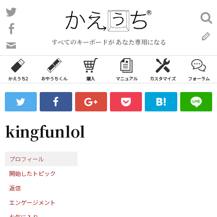
コ
Twitter
検
ン
索:
Facebook
テ
すべてのキーボードが あなた専用になる
ン
問
い
ツ
合
へ
わ
かえうち2
おやうちくん
購入
マニュアル
カスタマイズ
フォーラム
ス
せ
キ
フ
ッ
ォ
ー
プ
kingfunlol
ム
プロフィール
開始したトピック
返信
エンゲージメント
お気に入り