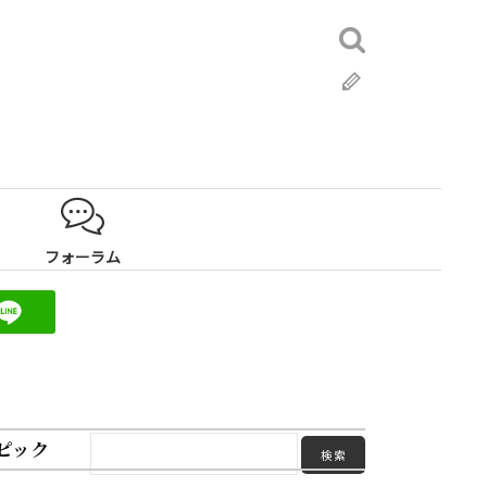
検
索:
ブ
ロ
グ
フォーラム
ピック