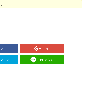
た。
ェア
共有
クマーク
LINEで送る