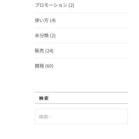
プロモーション
(2)
使い方
(4)
未分類
(2)
販売
(24)
開発
(60)
検索
検
索: