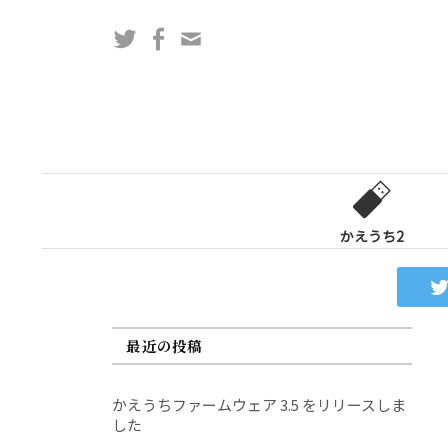
コ
Twitter
Facebook
問
ン
い
テ
合
ン
わ
ツ
せ
へ
フ
ス
ォ
キ
ー
ッ
かえうち2
ム
プ
最近の投稿
かえうちファームウェア 3.5 をリリースしま
した