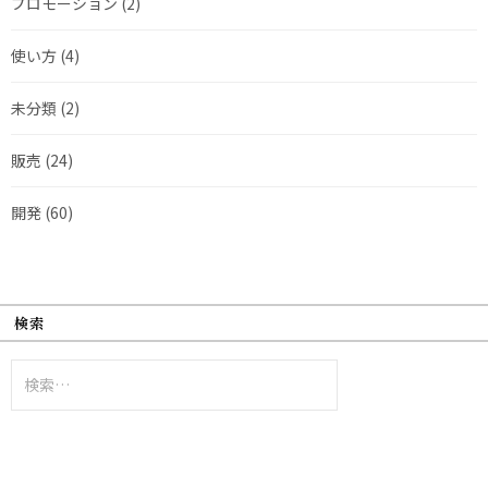
プロモーション
(2)
使い方
(4)
未分類
(2)
販売
(24)
開発
(60)
検索
検
索: