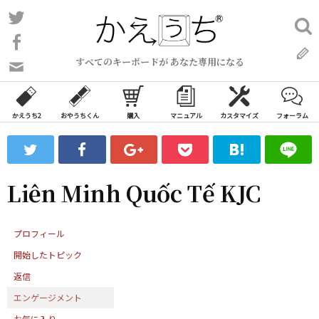
コ
Twitter
検
ン
索:
Facebook
テ
すべてのキーボードが あなた専用になる
ン
問
い
ツ
合
へ
わ
かえうち2
おやうちくん
購入
マニュアル
カスタマイズ
フォーラム
ス
せ
キ
フ
ッ
ォ
ー
プ
Liên Minh Quốc Tế KJC
ム
プロフィール
開始したトピック
返信
エンゲージメント
お気に入り