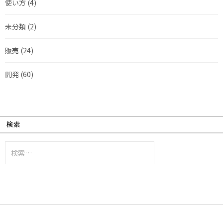
使い方
(4)
未分類
(2)
販売
(24)
開発
(60)
検索
検
索: