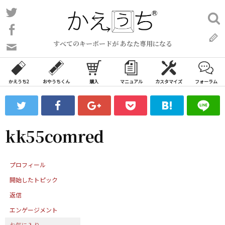
コ
Twitter
検
ン
索:
Facebook
テ
すべてのキーボードが あなた専用になる
ン
問
い
ツ
合
へ
わ
かえうち2
おやうちくん
購入
マニュアル
カスタマイズ
フォーラム
ス
せ
キ
フ
ッ
ォ
ー
プ
kk55comred
ム
プロフィール
開始したトピック
返信
エンゲージメント
お気に入り