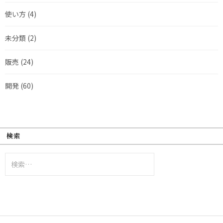
使い方
(4)
未分類
(2)
販売
(24)
開発
(60)
検索
検
索: