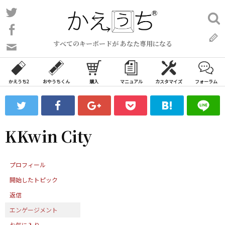
コ
Twitter
検
ン
索:
Facebook
テ
すべてのキーボードが あなた専用になる
ン
問
い
ツ
合
へ
わ
かえうち2
おやうちくん
購入
マニュアル
カスタマイズ
フォーラム
ス
せ
キ
フ
ッ
ォ
ー
プ
KKwin City
ム
プロフィール
開始したトピック
返信
エンゲージメント
お気に入り