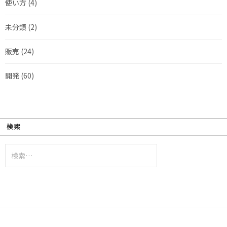
使い方
(4)
未分類
(2)
販売
(24)
開発
(60)
検索
検
索: