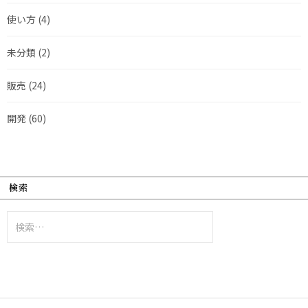
使い方
(4)
未分類
(2)
販売
(24)
開発
(60)
検索
検
索: