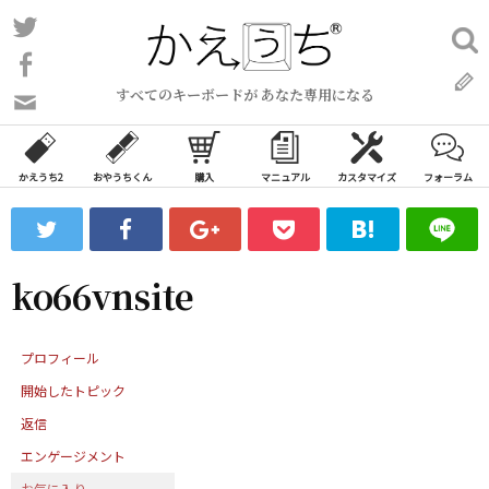
コ
Twitter
検
ン
索:
Facebook
テ
すべてのキーボードが あなた専用になる
ン
問
い
ツ
合
へ
わ
かえうち2
おやうちくん
購入
マニュアル
カスタマイズ
フォーラム
ス
せ
キ
フ
ッ
ォ
ー
プ
ko66vnsite
ム
プロフィール
開始したトピック
返信
エンゲージメント
お気に入り