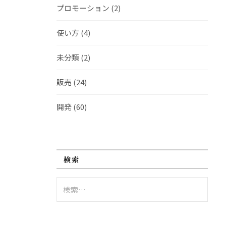
プロモーション
(2)
使い方
(4)
未分類
(2)
販売
(24)
開発
(60)
検索
検
索: