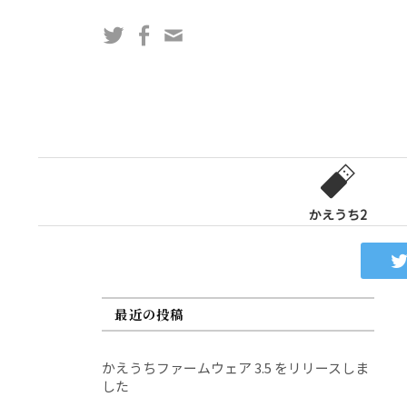
コ
Twitter
Facebook
問
ン
い
テ
合
ン
わ
ツ
せ
へ
フ
ス
ォ
キ
ー
ッ
かえうち2
ム
プ
最近の投稿
かえうちファームウェア 3.5 をリリースしま
した