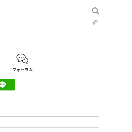
検
索:
ブ
ロ
グ
フォーラム