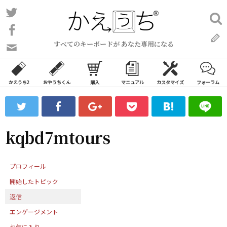
コ
Twitter
検
ン
索:
Facebook
テ
すべてのキーボードが あなた専用になる
ン
問
い
ツ
合
へ
わ
かえうち2
おやうちくん
購入
マニュアル
カスタマイズ
フォーラム
ス
せ
キ
フ
ッ
ォ
ー
プ
kqbd7mtours
ム
プロフィール
開始したトピック
返信
エンゲージメント
お気に入り