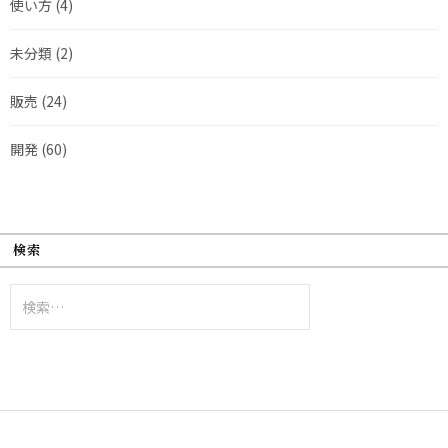
使い方
(4)
未分類
(2)
販売
(24)
開発
(60)
検索
検
索: