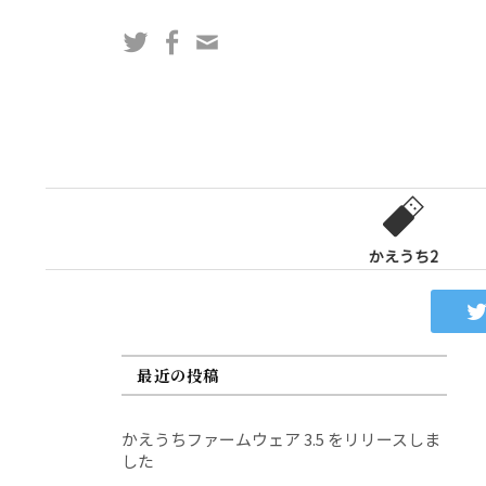
コ
Twitter
Facebook
問
ン
い
テ
合
ン
わ
ツ
せ
へ
フ
ス
ォ
キ
ー
ッ
かえうち2
ム
プ
最近の投稿
かえうちファームウェア 3.5 をリリースしま
した