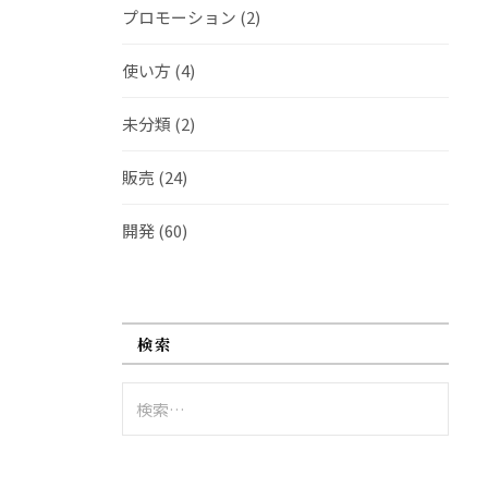
プロモーション
(2)
使い方
(4)
未分類
(2)
販売
(24)
開発
(60)
検索
検
索: