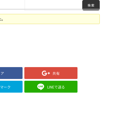
た。
ェア
共有
クマーク
LINEで送る