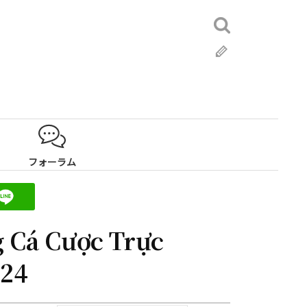
検
索:
ブ
ロ
グ
フォーラム
 Cá Cược Trực
024