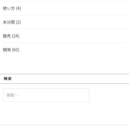
使い方
(4)
未分類
(2)
販売
(24)
開発
(60)
検索
検
索: