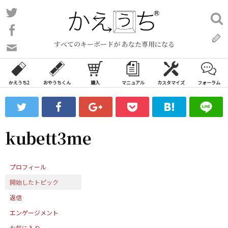
コ
Twitter
検
ン
索:
Facebook
テ
すべてのキーボードが あなた専用になる
ン
問
い
ツ
合
へ
わ
かえうち2
おやうちくん
購入
マニュアル
カスタマイズ
フォーラム
ス
せ
キ
フ
ッ
ォ
ー
プ
kubett3me
ム
プロフィール
開始したトピック
返信
エンゲージメント
お気に入り