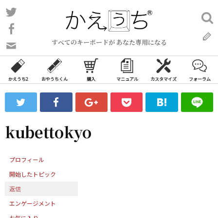
コ
Twitter
検
ン
索:
Facebook
テ
すべてのキーボードが あなた専用になる
ン
問
い
ツ
合
へ
わ
かえうち2
おやうちくん
購入
マニュアル
カスタマイズ
フォーラム
ス
せ
キ
フ
ッ
ォ
ー
プ
kubettokyo
ム
プロフィール
開始したトピック
返信
エンゲージメント
お気に入り