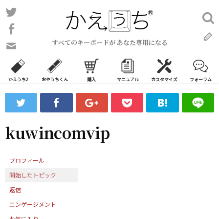
コ
Twitter
検
ン
索:
Facebook
テ
すべてのキーボードが あなた専用になる
ン
問
い
ツ
合
へ
わ
かえうち2
おやうちくん
購入
マニュアル
カスタマイズ
フォーラム
ス
せ
キ
フ
ッ
ォ
ー
プ
kuwincomvip
ム
プロフィール
開始したトピック
返信
エンゲージメント
お気に入り