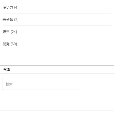
使い方
(4)
未分類
(2)
販売
(24)
開発
(60)
検索
検
索: