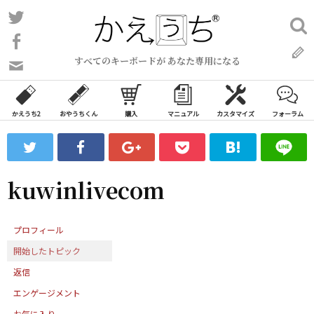
コ
Twitter
検
ン
索:
Facebook
テ
すべてのキーボードが あなた専用になる
ン
問
い
ツ
合
へ
わ
かえうち2
おやうちくん
購入
マニュアル
カスタマイズ
フォーラム
ス
せ
キ
フ
ッ
ォ
ー
プ
kuwinlivecom
ム
プロフィール
開始したトピック
返信
エンゲージメント
お気に入り