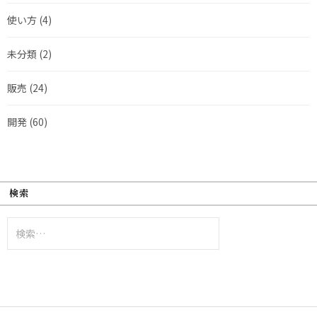
使い方
(4)
未分類
(2)
販売
(24)
開発
(60)
検索
検
索: