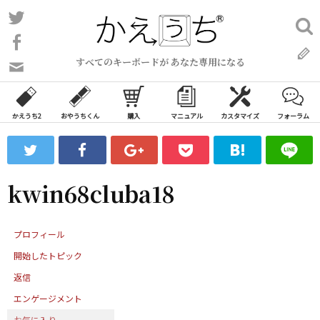
コ
Twitter
検
ン
索:
Facebook
テ
すべてのキーボードが あなた専用になる
ン
問
い
ツ
合
へ
わ
かえうち2
おやうちくん
購入
マニュアル
カスタマイズ
フォーラム
ス
せ
キ
フ
ッ
ォ
ー
プ
kwin68cluba18
ム
プロフィール
開始したトピック
返信
エンゲージメント
お気に入り