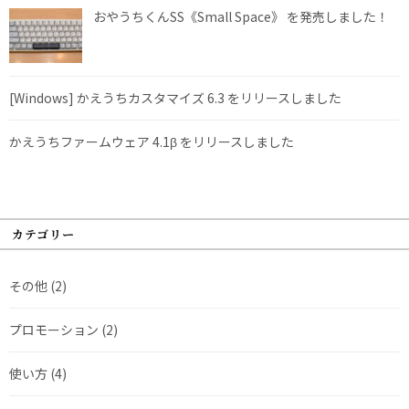
おやうちくんSS《Small Space》 を発売しました！
[Windows] かえうちカスタマイズ 6.3 をリリースしました
かえうちファームウェア 4.1β をリリースしました
カテゴリー
その他
(2)
プロモーション
(2)
使い方
(4)