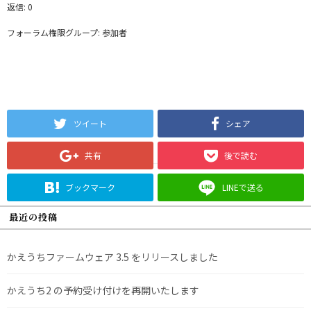
返信: 0
フォーラム権限グループ: 参加者
ツイート
シェア
共有
後で読む
ブックマーク
LINEで送る
最近の投稿
かえうちファームウェア 3.5 をリリースしました
かえうち2 の予約受け付けを再開いたします