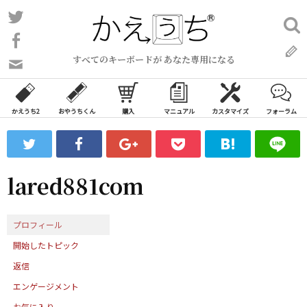
コ
Twitter
検
ン
索:
Facebook
テ
すべてのキーボードが あなた専用になる
ン
問
い
ツ
合
へ
わ
かえうち2
おやうちくん
購入
マニュアル
カスタマイズ
フォーラム
ス
せ
キ
フ
ッ
ォ
ー
プ
lared881com
ム
プロフィール
開始したトピック
返信
エンゲージメント
お気に入り