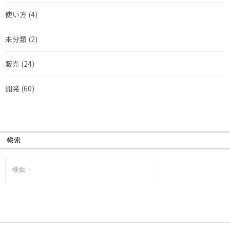
使い方
(4)
未分類
(2)
販売
(24)
開発
(60)
検索
検
索: