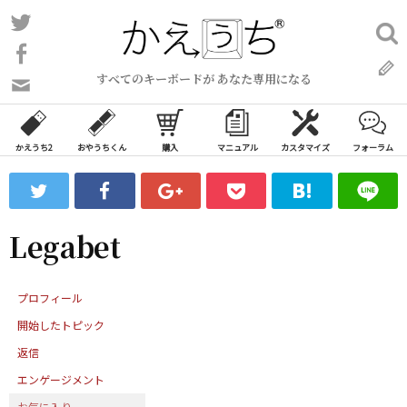
コ
Twitter
検
ン
索:
Facebook
テ
すべてのキーボードが あなた専用になる
ン
問
い
ツ
合
へ
わ
かえうち2
おやうちくん
購入
マニュアル
カスタマイズ
フォーラム
ス
せ
キ
フ
ッ
ォ
ー
プ
Legabet
ム
プロフィール
開始したトピック
返信
エンゲージメント
お気に入り