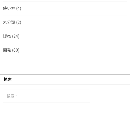
使い方
(4)
未分類
(2)
販売
(24)
開発
(60)
検索
検
索: