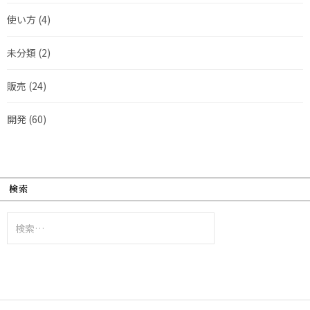
使い方
(4)
未分類
(2)
販売
(24)
開発
(60)
検索
検
索: