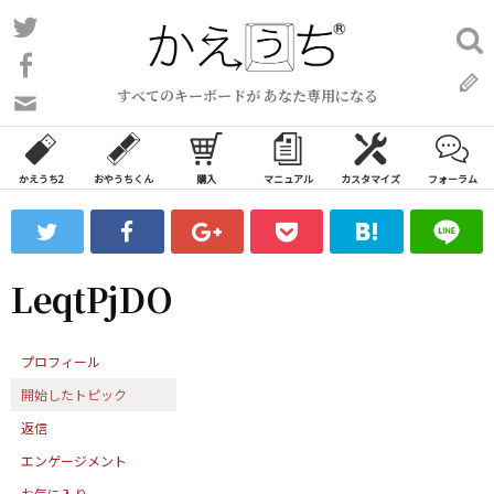
コ
Twitter
検
ン
索:
Facebook
テ
すべてのキーボードが あなた専用になる
ン
問
い
ツ
合
へ
わ
かえうち2
おやうちくん
購入
マニュアル
カスタマイズ
フォーラム
ス
せ
キ
フ
ッ
ォ
ー
プ
LeqtPjDO
ム
プロフィール
開始したトピック
返信
エンゲージメント
お気に入り