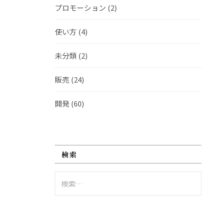
プロモーション
(2)
使い方
(4)
未分類
(2)
販売
(24)
開発
(60)
検索
検
索: