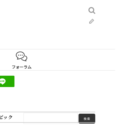
検
索:
ブ
ロ
グ
フォーラム
ピック