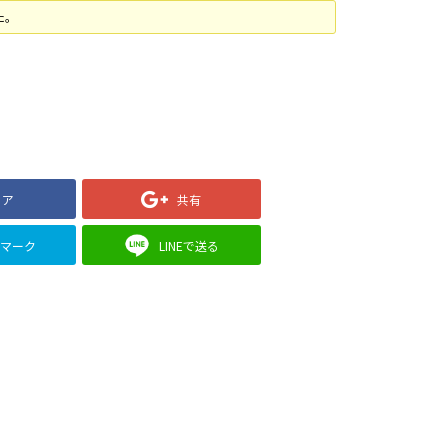
た。
ェア
共有
クマーク
LINEで送る