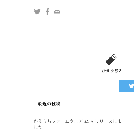
コ
Twitter
Facebook
問
ン
い
テ
合
ン
わ
ツ
せ
へ
フ
ス
ォ
キ
ー
ッ
かえうち2
ム
プ
最近の投稿
かえうちファームウェア 3.5 をリリースしま
した