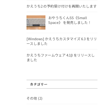
かえうち2 の予約受け付けを再開いたします
おやうちくんSS《Small
Space》 を発売しました！
[Windows] かえうちカスタマイズ 6.3 をリリ
ースしました
かえうちファームウェア 4.1β をリリースし
ました
カテゴリー
その他
(2)