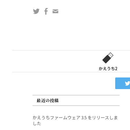
コ
Twitter
Facebook
問
ン
い
テ
合
ン
わ
ツ
せ
へ
フ
ス
ォ
キ
ー
ッ
かえうち2
ム
プ
最近の投稿
かえうちファームウェア 3.5 をリリースしま
した