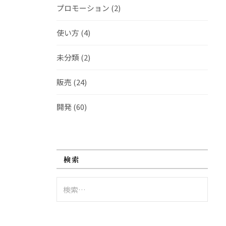
プロモーション
(2)
使い方
(4)
未分類
(2)
販売
(24)
開発
(60)
検索
検
索: