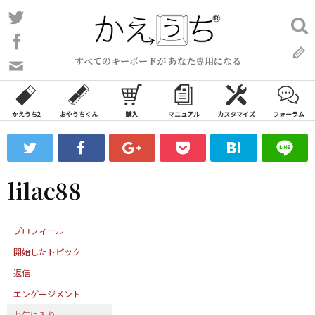
コ
Twitter
検
ン
索:
Facebook
テ
すべてのキーボードが あなた専用になる
ン
問
い
ツ
合
へ
わ
かえうち2
おやうちくん
購入
マニュアル
カスタマイズ
フォーラム
ス
せ
キ
フ
ッ
ォ
ー
プ
lilac88
ム
プロフィール
開始したトピック
返信
エンゲージメント
お気に入り