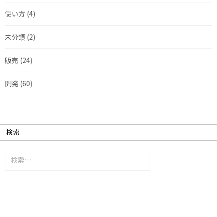
使い方
(4)
未分類
(2)
販売
(24)
開発
(60)
検索
検
索: