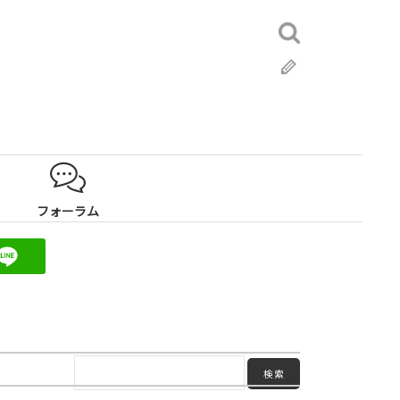
検
索:
ブ
ロ
グ
フォーラム