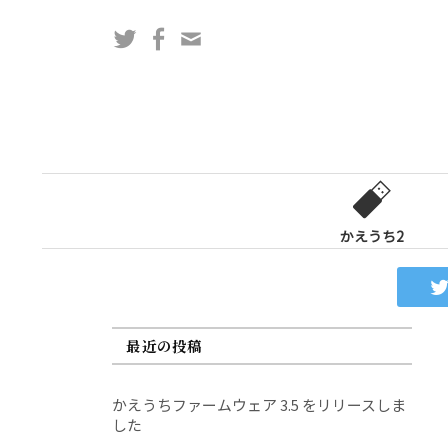
コ
Twitter
Facebook
問
ン
い
テ
合
ン
わ
ツ
せ
へ
フ
ス
ォ
キ
ー
ッ
かえうち2
ム
プ
最近の投稿
かえうちファームウェア 3.5 をリリースしま
した