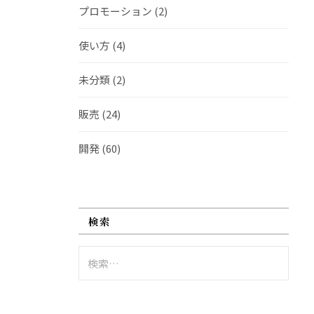
プロモーション
(2)
使い方
(4)
未分類
(2)
販売
(24)
開発
(60)
検索
検
索: