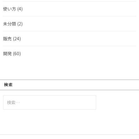
使い方
(4)
未分類
(2)
販売
(24)
開発
(60)
検索
検
索: