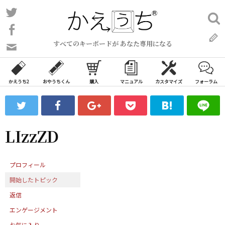
コ
Twitter
検
ン
索:
Facebook
テ
すべてのキーボードが あなた専用になる
ン
問
い
ツ
合
へ
わ
かえうち2
おやうちくん
購入
マニュアル
カスタマイズ
フォーラム
ス
せ
キ
フ
ッ
ォ
ー
プ
LIzzZD
ム
プロフィール
開始したトピック
返信
エンゲージメント
お気に入り