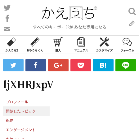
コ
Twitter
検
ン
索:
Facebook
テ
すべてのキーボードが あなた専用になる
ン
問
い
ツ
合
へ
わ
かえうち2
おやうちくん
購入
マニュアル
カスタマイズ
フォーラム
ス
せ
キ
フ
ッ
ォ
ー
プ
ljXHRJxpV
ム
プロフィール
開始したトピック
返信
エンゲージメント
お気に入り