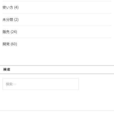
使い方
(4)
未分類
(2)
販売
(24)
開発
(60)
検索
検
索: