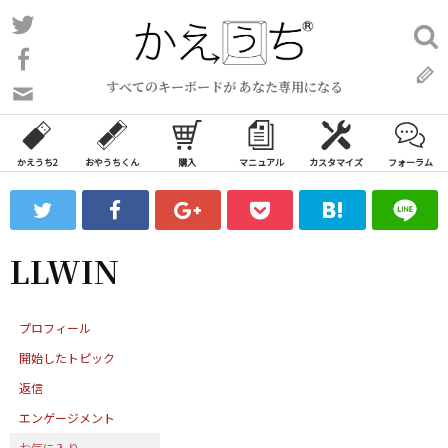
コ
Twitter
検
ン
索:
Facebook
テ
すべてのキーボードが あなた専用になる
ン
問
い
ツ
合
へ
わ
かえうち2
おやうちくん
購入
マニュアル
カスタマイズ
フォーラム
ス
せ
キ
フ
ッ
ォ
ー
プ
LLWIN
ム
プロフィール
開始したトピック
返信
エンゲージメント
お気に入り