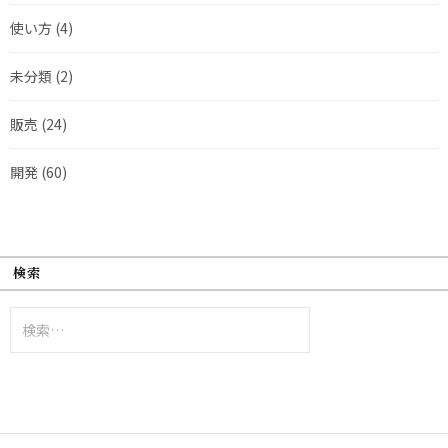
使い方
(4)
未分類
(2)
販売
(24)
開発
(60)
検索
検
索: