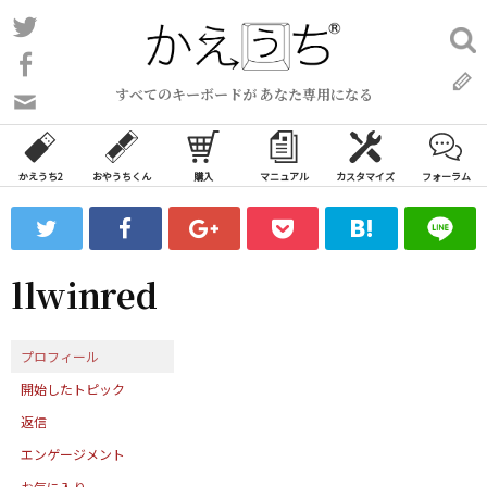
コ
Twitter
検
ン
索:
Facebook
テ
すべてのキーボードが あなた専用になる
ン
問
い
ツ
合
へ
わ
かえうち2
おやうちくん
購入
マニュアル
カスタマイズ
フォーラム
ス
せ
キ
フ
ッ
ォ
ー
プ
llwinred
ム
プロフィール
開始したトピック
返信
エンゲージメント
お気に入り