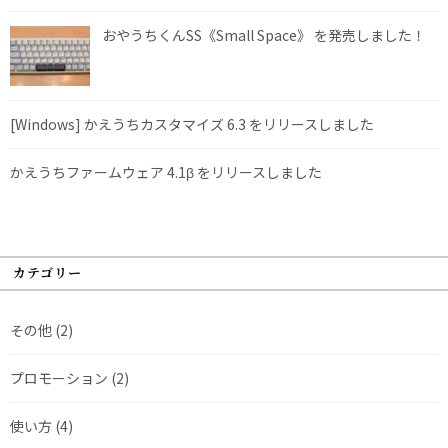
おやうちくんSS《Small Space》 を発売しました！
[Windows] かえうちカスタマイズ 6.3 をリリースしました
かえうちファームウェア 4.1β をリリースしました
カテゴリー
その他
(2)
プロモーション
(2)
使い方
(4)